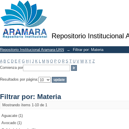
Filtrar por: Materia
Repositorio Institucional
Repositorio Institucional Aramara-UAN
→
Filtrar por: Materia
A
B
C
D
E
F
G
H
I
J
K
L
M
N
O
P
Q
R
S
T
U
V
W
X
Y
Z
Comienza por
Resultados por página:
Filtrar por: Materia
Mostrando ítems 1-10 de 1
Aguacate (1)
Avocado (1)