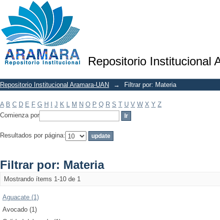
Filtrar por: Materia
Repositorio Institucional
Repositorio Institucional Aramara-UAN
→
Filtrar por: Materia
A
B
C
D
E
F
G
H
I
J
K
L
M
N
O
P
Q
R
S
T
U
V
W
X
Y
Z
Comienza por
Resultados por página:
Filtrar por: Materia
Mostrando ítems 1-10 de 1
Aguacate (1)
Avocado (1)