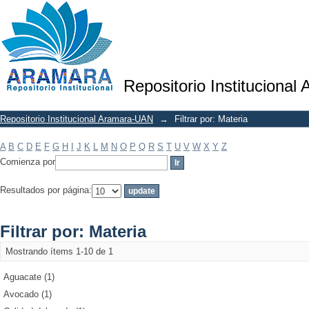
Filtrar por: Materia
Repositorio Institucional
Repositorio Institucional Aramara-UAN
→
Filtrar por: Materia
A
B
C
D
E
F
G
H
I
J
K
L
M
N
O
P
Q
R
S
T
U
V
W
X
Y
Z
Comienza por
Resultados por página:
Filtrar por: Materia
Mostrando ítems 1-10 de 1
Aguacate (1)
Avocado (1)