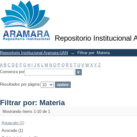
Filtrar por: Materia
Repositorio Institucional
Repositorio Institucional Aramara-UAN
→
Filtrar por: Materia
A
B
C
D
E
F
G
H
I
J
K
L
M
N
O
P
Q
R
S
T
U
V
W
X
Y
Z
Comienza por
Resultados por página:
Filtrar por: Materia
Mostrando ítems 1-10 de 1
Aguacate (1)
Avocado (1)