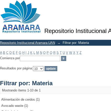
Filtrar por: Materia
Repositorio Institucional
Repositorio Institucional Aramara-UAN
→
Filtrar por: Materia
A
B
C
D
E
F
G
H
I
J
K
L
M
N
O
P
Q
R
S
T
U
V
W
X
Y
Z
Comienza por
Resultados por página:
Filtrar por: Materia
Mostrando ítems 1-10 de 1
Alimentación de cerdos (1)
Avocado waste (1)