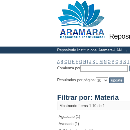
Filtrar por: Materia
Reposi
Repositorio Institucional Aramara-UAN
→
A
B
C
D
E
F
G
H
I
J
K
L
M
N
O
P
Q
R
S
T
Comienza por
Resultados por página:
Filtrar por: Materia
Mostrando ítems 1-10 de 1
Aguacate (1)
Avocado (1)