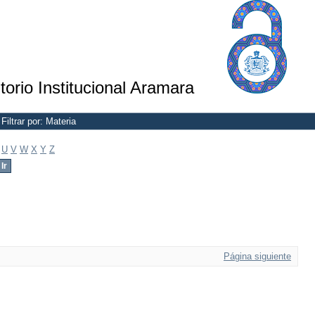
torio Institucional Aramara
Filtrar por: Materia
U
V
W
X
Y
Z
Página siguiente