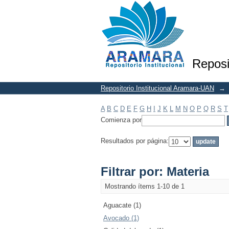
Filtrar por: Materia
Reposi
Repositorio Institucional Aramara-UAN
→
A
B
C
D
E
F
G
H
I
J
K
L
M
N
O
P
Q
R
S
T
Comienza por
Resultados por página:
Filtrar por: Materia
Mostrando ítems 1-10 de 1
Aguacate (1)
Avocado (1)