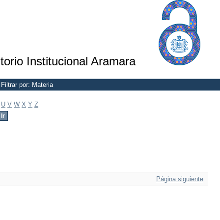
torio Institucional Aramara
Filtrar por: Materia
U
V
W
X
Y
Z
Página siguiente