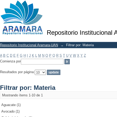
Filtrar por: Materia
Repositorio Institucional
Repositorio Institucional Aramara-UAN
→
Filtrar por: Materia
A
B
C
D
E
F
G
H
I
J
K
L
M
N
O
P
Q
R
S
T
U
V
W
X
Y
Z
Comienza por
Resultados por página:
Filtrar por: Materia
Mostrando ítems 1-10 de 1
Aguacate (1)
Avocado (1)