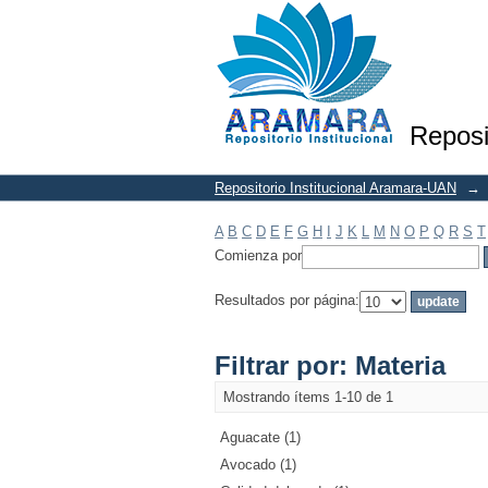
Filtrar por: Materia
Reposi
Repositorio Institucional Aramara-UAN
→
A
B
C
D
E
F
G
H
I
J
K
L
M
N
O
P
Q
R
S
T
Comienza por
Resultados por página:
Filtrar por: Materia
Mostrando ítems 1-10 de 1
Aguacate (1)
Avocado (1)