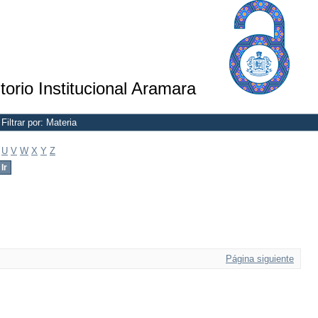
torio Institucional Aramara
Filtrar por: Materia
U
V
W
X
Y
Z
Página siguiente