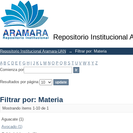
Filtrar por: Materia
Repositorio Institucional
Repositorio Institucional Aramara-UAN
→
Filtrar por: Materia
A
B
C
D
E
F
G
H
I
J
K
L
M
N
O
P
Q
R
S
T
U
V
W
X
Y
Z
Comienza por
Resultados por página:
Filtrar por: Materia
Mostrando ítems 1-10 de 1
Aguacate (1)
Avocado (1)