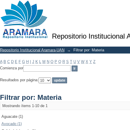
Filtrar por: Materia
Repositorio Institucional
Repositorio Institucional Aramara-UAN
→
Filtrar por: Materia
A
B
C
D
E
F
G
H
I
J
K
L
M
N
O
P
Q
R
S
T
U
V
W
X
Y
Z
Comienza por
Resultados por página:
Filtrar por: Materia
Mostrando ítems 1-10 de 1
Aguacate (1)
Avocado (1)