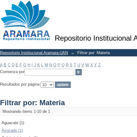
Filtrar por: Materia
Repositorio Institucional
Repositorio Institucional Aramara-UAN
→
Filtrar por: Materia
A
B
C
D
E
F
G
H
I
J
K
L
M
N
O
P
Q
R
S
T
U
V
W
X
Y
Z
Comienza por
Resultados por página:
Filtrar por: Materia
Mostrando ítems 1-10 de 1
Aguacate (1)
Avocado (1)