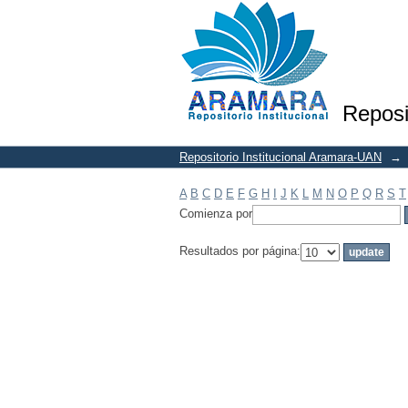
Filtrar por: Materia
Reposi
Repositorio Institucional Aramara-UAN
→
A
B
C
D
E
F
G
H
I
J
K
L
M
N
O
P
Q
R
S
T
Comienza por
Resultados por página: