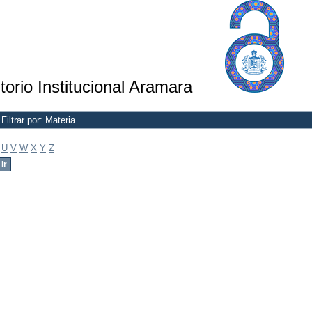
torio Institucional Aramara
Filtrar por: Materia
U
V
W
X
Y
Z