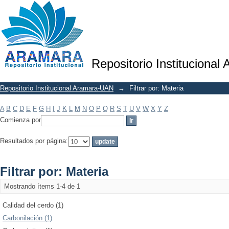
Filtrar por: Materia
Repositorio Institucional
Repositorio Institucional Aramara-UAN
→
Filtrar por: Materia
A
B
C
D
E
F
G
H
I
J
K
L
M
N
O
P
Q
R
S
T
U
V
W
X
Y
Z
Comienza por
Resultados por página:
Filtrar por: Materia
Mostrando ítems 1-4 de 1
Calidad del cerdo (1)
Carbonilación (1)