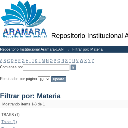
Filtrar por: Materia
Repositorio Institucional
Repositorio Institucional Aramara-UAN
→
Filtrar por: Materia
A
B
C
D
E
F
G
H
I
J
K
L
M
N
O
P
Q
R
S
T
U
V
W
X
Y
Z
Comienza por
Resultados por página:
Filtrar por: Materia
Mostrando ítems 1-3 de 1
TBARS (1)
Thiols (1)