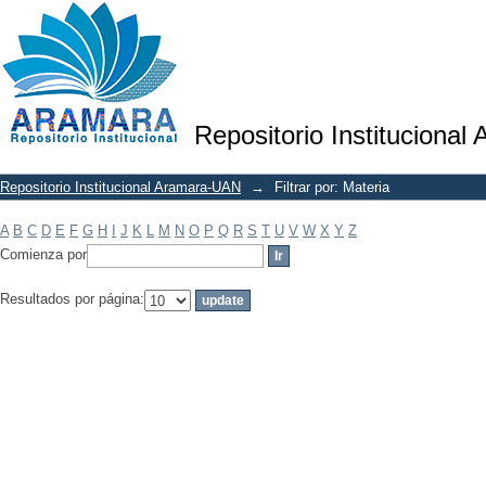
Filtrar por: Materia
Repositorio Institucional
Repositorio Institucional Aramara-UAN
→
Filtrar por: Materia
A
B
C
D
E
F
G
H
I
J
K
L
M
N
O
P
Q
R
S
T
U
V
W
X
Y
Z
Comienza por
Resultados por página: