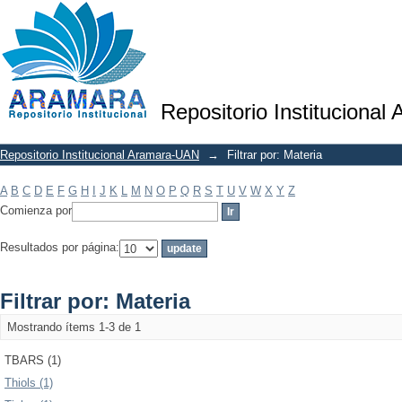
Filtrar por: Materia
Repositorio Institucional
Repositorio Institucional Aramara-UAN
→
Filtrar por: Materia
A
B
C
D
E
F
G
H
I
J
K
L
M
N
O
P
Q
R
S
T
U
V
W
X
Y
Z
Comienza por
Resultados por página:
Filtrar por: Materia
Mostrando ítems 1-3 de 1
TBARS (1)
Thiols (1)