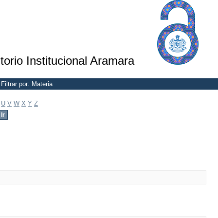
torio Institucional Aramara
Filtrar por: Materia
U
V
W
X
Y
Z