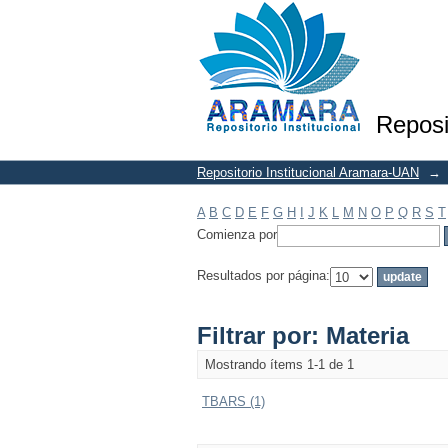
Filtrar por: Materia
Reposi
Repositorio Institucional Aramara-UAN
→
A
B
C
D
E
F
G
H
I
J
K
L
M
N
O
P
Q
R
S
T
Comienza por
Resultados por página:
Filtrar por: Materia
Mostrando ítems 1-1 de 1
TBARS (1)