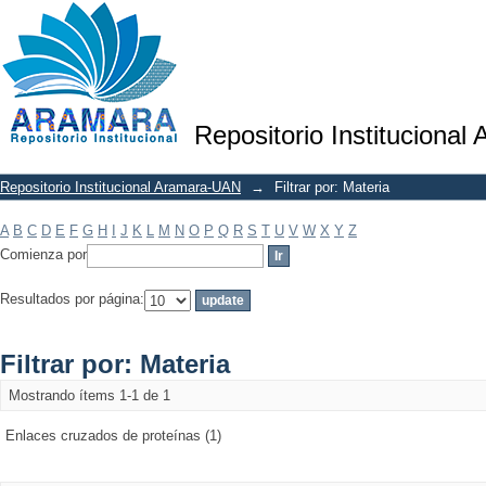
Filtrar por: Materia
Repositorio Institucional
Repositorio Institucional Aramara-UAN
→
Filtrar por: Materia
A
B
C
D
E
F
G
H
I
J
K
L
M
N
O
P
Q
R
S
T
U
V
W
X
Y
Z
Comienza por
Resultados por página:
Filtrar por: Materia
Mostrando ítems 1-1 de 1
Enlaces cruzados de proteínas (1)