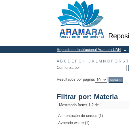
Filtrar por: Materia
Reposi
Repositorio Institucional Aramara-UAN
→
A
B
C
D
E
F
G
H
I
J
K
L
M
N
O
P
Q
R
S
T
Comienza por
Resultados por página:
Filtrar por: Materia
Mostrando ítems 1-2 de 1
Alimentación de cerdos (1)
Avocado waste (1)