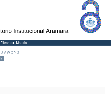
torio Institucional Aramara
Filtrar por: Materia
U
V
W
X
Y
Z