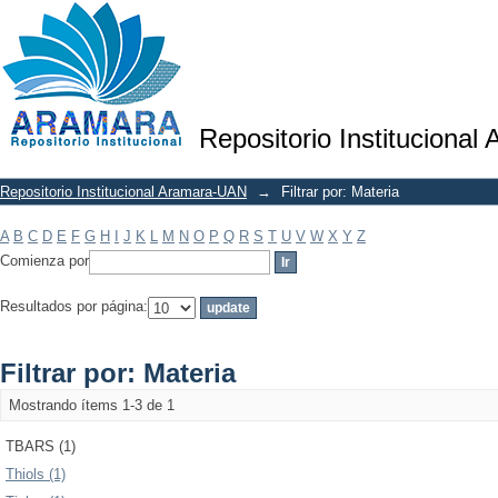
Filtrar por: Materia
Repositorio Institucional
Repositorio Institucional Aramara-UAN
→
Filtrar por: Materia
A
B
C
D
E
F
G
H
I
J
K
L
M
N
O
P
Q
R
S
T
U
V
W
X
Y
Z
Comienza por
Resultados por página:
Filtrar por: Materia
Mostrando ítems 1-3 de 1
TBARS (1)
Thiols (1)