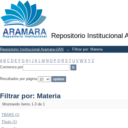
Filtrar por: Materia
Repositorio Institucional
Repositorio Institucional Aramara-UAN
→
Filtrar por: Materia
A
B
C
D
E
F
G
H
I
J
K
L
M
N
O
P
Q
R
S
T
U
V
W
X
Y
Z
Comienza por
Resultados por página:
Filtrar por: Materia
Mostrando ítems 1-3 de 1
TBARS (1)
Thiols (1)