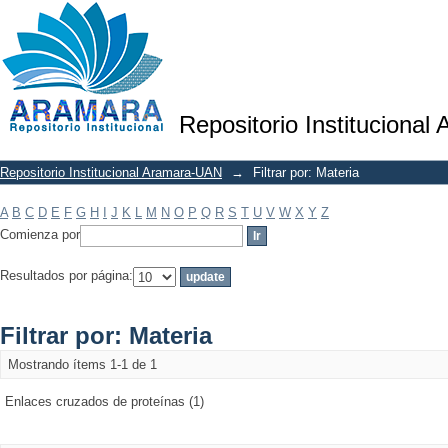
Filtrar por: Materia
Repositorio Institucional
Repositorio Institucional Aramara-UAN
→
Filtrar por: Materia
A
B
C
D
E
F
G
H
I
J
K
L
M
N
O
P
Q
R
S
T
U
V
W
X
Y
Z
Comienza por
Resultados por página:
Filtrar por: Materia
Mostrando ítems 1-1 de 1
Enlaces cruzados de proteínas (1)