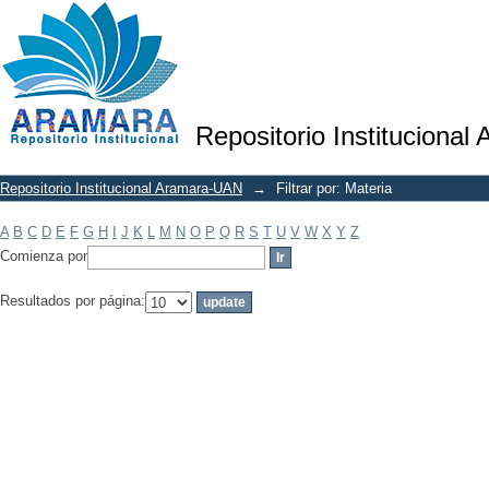
Filtrar por: Materia
Repositorio Institucional
Repositorio Institucional Aramara-UAN
→
Filtrar por: Materia
A
B
C
D
E
F
G
H
I
J
K
L
M
N
O
P
Q
R
S
T
U
V
W
X
Y
Z
Comienza por
Resultados por página: