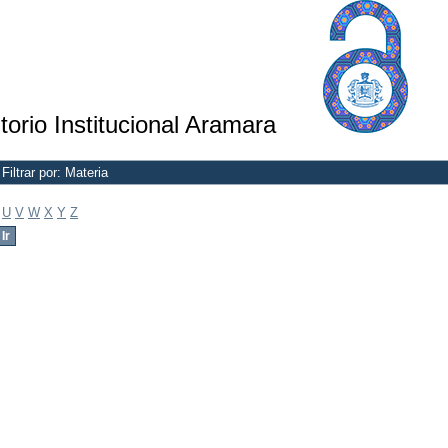
torio Institucional Aramara
Filtrar por: Materia
U
V
W
X
Y
Z