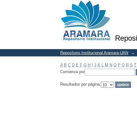
Filtrar por: Materia
Reposi
Repositorio Institucional Aramara-UAN
→
A
B
C
D
E
F
G
H
I
J
K
L
M
N
O
P
Q
R
S
T
Comienza por
Resultados por página: