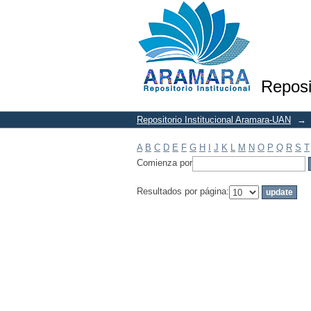
Filtrar por: Materia
Reposi
Repositorio Institucional Aramara-UAN
→
A
B
C
D
E
F
G
H
I
J
K
L
M
N
O
P
Q
R
S
T
Comienza por
Resultados por página: