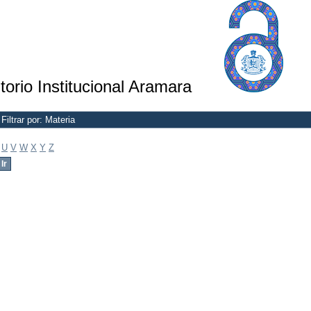
torio Institucional Aramara
Filtrar por: Materia
U
V
W
X
Y
Z