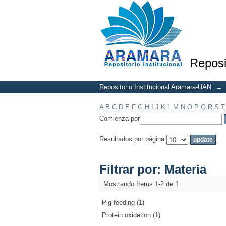
Filtrar por: Materia
Reposi
Repositorio Institucional Aramara-UAN
→
A
B
C
D
E
F
G
H
I
J
K
L
M
N
O
P
Q
R
S
T
Comienza por
Resultados por página:
Filtrar por: Materia
Mostrando ítems 1-2 de 1
Pig feeding (1)
Protein oxidation (1)