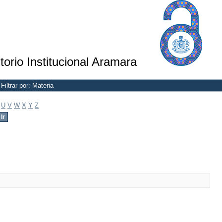
torio Institucional Aramara
Filtrar por: Materia
U
V
W
X
Y
Z