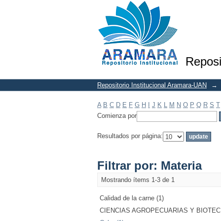
Filtrar por: Materia
Reposi
Repositorio Institucional Aramara-UAN
→
A
B
C
D
E
F
G
H
I
J
K
L
M
N
O
P
Q
R
S
T
Comienza por
Resultados por página:
Filtrar por: Materia
Mostrando ítems 1-3 de 1
Calidad de la carne (1)
CIENCIAS AGROPECUARIAS Y BIOTECNO