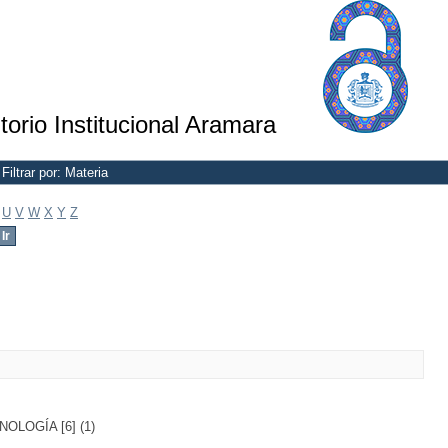
torio Institucional Aramara
Filtrar por: Materia
U
V
W
X
Y
Z
LOGÍA [6] (1)