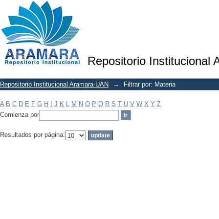
Filtrar por: Materia
Repositorio Institucional
Repositorio Institucional Aramara-UAN
→
Filtrar por: Materia
A
B
C
D
E
F
G
H
I
J
K
L
M
N
O
P
Q
R
S
T
U
V
W
X
Y
Z
Comienza por
Resultados por página: