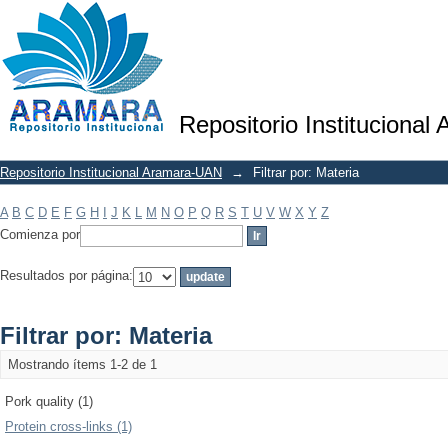
Filtrar por: Materia
Repositorio Institucional
Repositorio Institucional Aramara-UAN
→
Filtrar por: Materia
A
B
C
D
E
F
G
H
I
J
K
L
M
N
O
P
Q
R
S
T
U
V
W
X
Y
Z
Comienza por
Resultados por página:
Filtrar por: Materia
Mostrando ítems 1-2 de 1
Pork quality (1)
Protein cross-links (1)