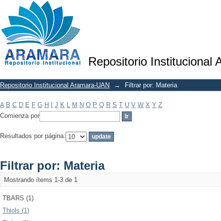
Filtrar por: Materia
Repositorio Institucional
Repositorio Institucional Aramara-UAN
→
Filtrar por: Materia
A
B
C
D
E
F
G
H
I
J
K
L
M
N
O
P
Q
R
S
T
U
V
W
X
Y
Z
Comienza por
Resultados por página:
Filtrar por: Materia
Mostrando ítems 1-3 de 1
TBARS (1)
Thiols (1)