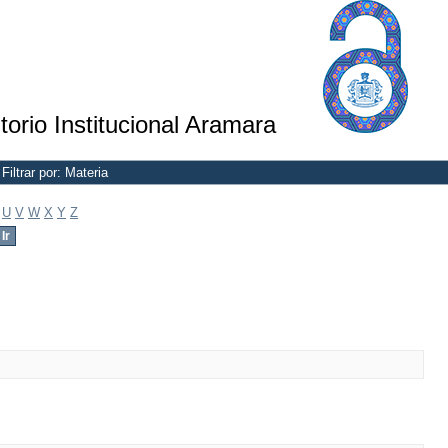
torio Institucional Aramara
Filtrar por: Materia
U
V
W
X
Y
Z