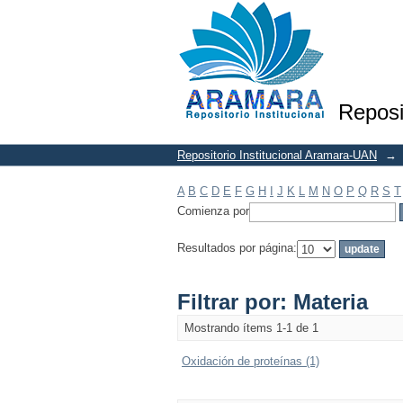
Filtrar por: Materia
Reposi
Repositorio Institucional Aramara-UAN
→
A
B
C
D
E
F
G
H
I
J
K
L
M
N
O
P
Q
R
S
T
Comienza por
Resultados por página:
Filtrar por: Materia
Mostrando ítems 1-1 de 1
Oxidación de proteínas (1)