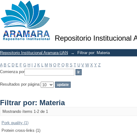
Filtrar por: Materia
Repositorio Institucional
Repositorio Institucional Aramara-UAN
→
Filtrar por: Materia
A
B
C
D
E
F
G
H
I
J
K
L
M
N
O
P
Q
R
S
T
U
V
W
X
Y
Z
Comienza por
Resultados por página:
Filtrar por: Materia
Mostrando ítems 1-2 de 1
Pork quality (1)
Protein cross-links (1)