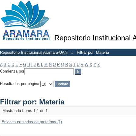
Filtrar por: Materia
Repositorio Institucional
Repositorio Institucional Aramara-UAN
→
Filtrar por: Materia
A
B
C
D
E
F
G
H
I
J
K
L
M
N
O
P
Q
R
S
T
U
V
W
X
Y
Z
Comienza por
Resultados por página:
Filtrar por: Materia
Mostrando ítems 1-1 de 1
Enlaces cruzados de proteínas (1)