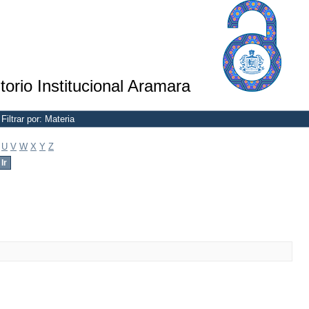
torio Institucional Aramara
Filtrar por: Materia
U
V
W
X
Y
Z