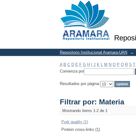
Filtrar por: Materia
Reposi
Repositorio Institucional Aramara-UAN
→
A
B
C
D
E
F
G
H
I
J
K
L
M
N
O
P
Q
R
S
T
Comienza por
Resultados por página:
Filtrar por: Materia
Mostrando ítems 1-2 de 1
Pork quality (1)
Protein cross-links (1)