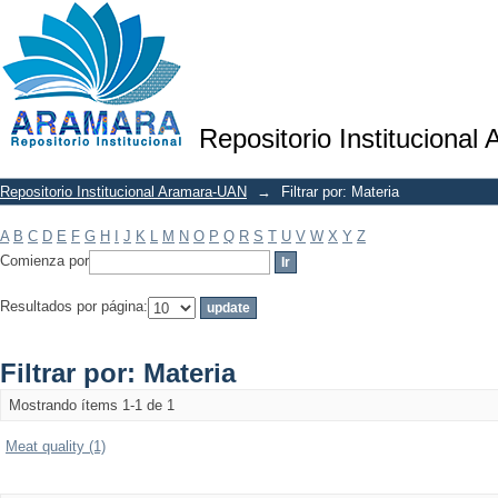
Filtrar por: Materia
Repositorio Institucional
Repositorio Institucional Aramara-UAN
→
Filtrar por: Materia
A
B
C
D
E
F
G
H
I
J
K
L
M
N
O
P
Q
R
S
T
U
V
W
X
Y
Z
Comienza por
Resultados por página:
Filtrar por: Materia
Mostrando ítems 1-1 de 1
Meat quality (1)