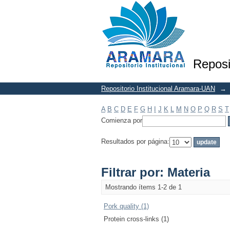
Filtrar por: Materia
Reposi
Repositorio Institucional Aramara-UAN
→
A
B
C
D
E
F
G
H
I
J
K
L
M
N
O
P
Q
R
S
T
Comienza por
Resultados por página:
Filtrar por: Materia
Mostrando ítems 1-2 de 1
Pork quality (1)
Protein cross-links (1)