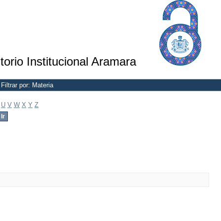
torio Institucional Aramara
Filtrar por: Materia
U
V
W
X
Y
Z