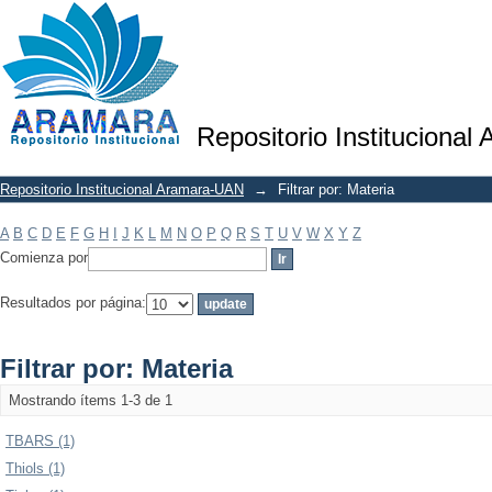
Filtrar por: Materia
Repositorio Institucional
Repositorio Institucional Aramara-UAN
→
Filtrar por: Materia
A
B
C
D
E
F
G
H
I
J
K
L
M
N
O
P
Q
R
S
T
U
V
W
X
Y
Z
Comienza por
Resultados por página:
Filtrar por: Materia
Mostrando ítems 1-3 de 1
TBARS (1)
Thiols (1)