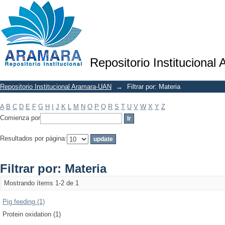
Filtrar por: Materia
Repositorio Institucional
Repositorio Institucional Aramara-UAN
→
Filtrar por: Materia
A
B
C
D
E
F
G
H
I
J
K
L
M
N
O
P
Q
R
S
T
U
V
W
X
Y
Z
Comienza por
Resultados por página:
Filtrar por: Materia
Mostrando ítems 1-2 de 1
Pig feeding (1)
Protein oxidation (1)