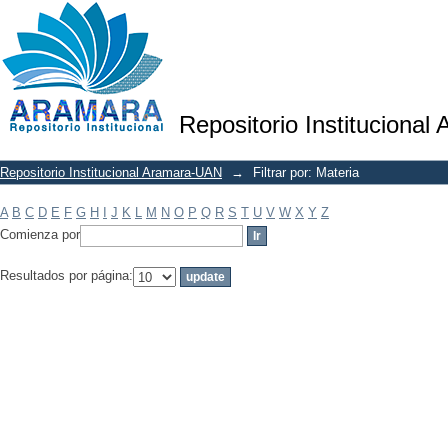
Filtrar por: Materia
Repositorio Institucional
Repositorio Institucional Aramara-UAN
→
Filtrar por: Materia
A
B
C
D
E
F
G
H
I
J
K
L
M
N
O
P
Q
R
S
T
U
V
W
X
Y
Z
Comienza por
Resultados por página: