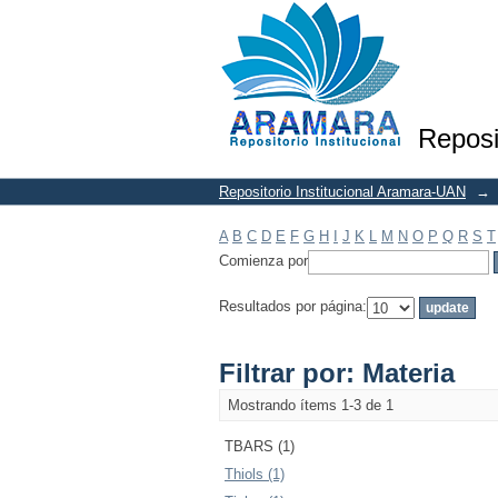
Filtrar por: Materia
Reposi
Repositorio Institucional Aramara-UAN
→
A
B
C
D
E
F
G
H
I
J
K
L
M
N
O
P
Q
R
S
T
Comienza por
Resultados por página:
Filtrar por: Materia
Mostrando ítems 1-3 de 1
TBARS (1)
Thiols (1)