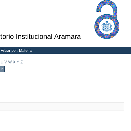
torio Institucional Aramara
Filtrar por: Materia
U
V
W
X
Y
Z