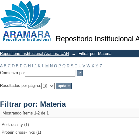
Filtrar por: Materia
Repositorio Institucional
Repositorio Institucional Aramara-UAN
→
Filtrar por: Materia
A
B
C
D
E
F
G
H
I
J
K
L
M
N
O
P
Q
R
S
T
U
V
W
X
Y
Z
Comienza por
Resultados por página:
Filtrar por: Materia
Mostrando ítems 1-2 de 1
Pork quality (1)
Protein cross-links (1)