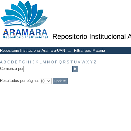
Filtrar por: Materia
Repositorio Institucional
Repositorio Institucional Aramara-UAN
→
Filtrar por: Materia
A
B
C
D
E
F
G
H
I
J
K
L
M
N
O
P
Q
R
S
T
U
V
W
X
Y
Z
Comienza por
Resultados por página: