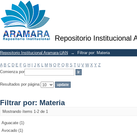
Filtrar por: Materia
Repositorio Institucional
Repositorio Institucional Aramara-UAN
→
Filtrar por: Materia
A
B
C
D
E
F
G
H
I
J
K
L
M
N
O
P
Q
R
S
T
U
V
W
X
Y
Z
Comienza por
Resultados por página:
Filtrar por: Materia
Mostrando ítems 1-2 de 1
Aguacate (1)
Avocado (1)