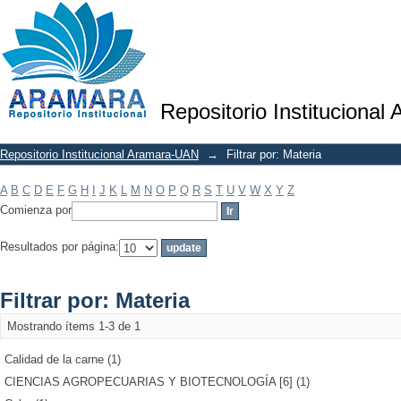
Filtrar por: Materia
Repositorio Institucional
Repositorio Institucional Aramara-UAN
→
Filtrar por: Materia
A
B
C
D
E
F
G
H
I
J
K
L
M
N
O
P
Q
R
S
T
U
V
W
X
Y
Z
Comienza por
Resultados por página:
Filtrar por: Materia
Mostrando ítems 1-3 de 1
Calidad de la carne (1)
CIENCIAS AGROPECUARIAS Y BIOTECNOLOGÍA [6] (1)