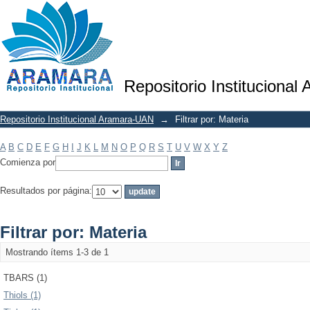
Filtrar por: Materia
Repositorio Institucional
Repositorio Institucional Aramara-UAN
→
Filtrar por: Materia
A
B
C
D
E
F
G
H
I
J
K
L
M
N
O
P
Q
R
S
T
U
V
W
X
Y
Z
Comienza por
Resultados por página:
Filtrar por: Materia
Mostrando ítems 1-3 de 1
TBARS (1)
Thiols (1)