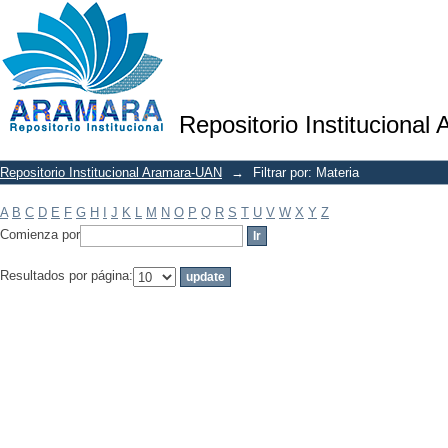
Filtrar por: Materia
Repositorio Institucional
Repositorio Institucional Aramara-UAN
→
Filtrar por: Materia
A
B
C
D
E
F
G
H
I
J
K
L
M
N
O
P
Q
R
S
T
U
V
W
X
Y
Z
Comienza por
Resultados por página: