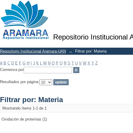
Filtrar por: Materia
Repositorio Institucional
Repositorio Institucional Aramara-UAN
→
Filtrar por: Materia
A
B
C
D
E
F
G
H
I
J
K
L
M
N
O
P
Q
R
S
T
U
V
W
X
Y
Z
Comienza por
Resultados por página:
Filtrar por: Materia
Mostrando ítems 1-1 de 1
Oxidación de proteínas (1)