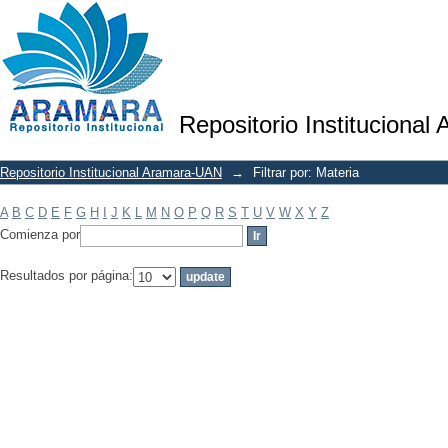
Filtrar por: Materia
Repositorio Institucional
Repositorio Institucional Aramara-UAN
→
Filtrar por: Materia
A
B
C
D
E
F
G
H
I
J
K
L
M
N
O
P
Q
R
S
T
U
V
W
X
Y
Z
Comienza por
Resultados por página: