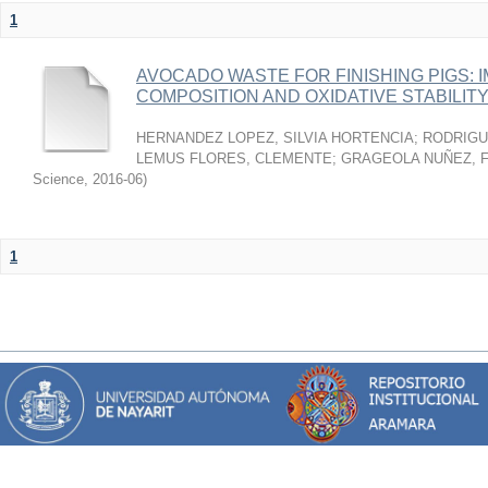
1
AVOCADO WASTE FOR FINISHING PIGS: 
COMPOSITION AND OXIDATIVE STABILIT
HERNANDEZ LOPEZ, SILVIA HORTENCIA
;
RODRIGU
LEMUS FLORES, CLEMENTE
;
GRAGEOLA NUÑEZ, 
Science
,
2016-06
)
1